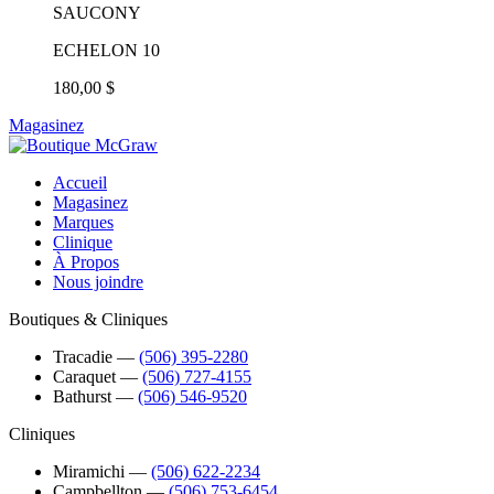
SAUCONY
ECHELON 10
180,00 $
Magasinez
Accueil
Magasinez
Marques
Clinique
À Propos
Nous joindre
Boutiques & Cliniques
Tracadie
―
(506) 395-2280
Caraquet
―
(506) 727-4155
Bathurst
―
(506) 546-9520
Cliniques
Miramichi
―
(506) 622-2234
Campbellton
―
(506) 753-6454