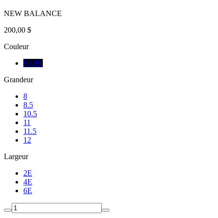
NEW BALANCE
200,00 $
Couleur
NOIR
Grandeur
8
8.5
10.5
11
11.5
12
Largeur
2E
4E
6E