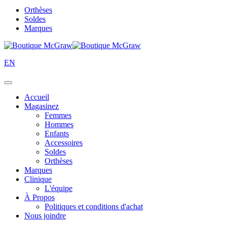
Orthèses
Soldes
Marques
EN
Accueil
Magasinez
Femmes
Hommes
Enfants
Accessoires
Soldes
Orthèses
Marques
Clinique
L'équipe
À Propos
Politiques et conditions d'achat
Nous joindre