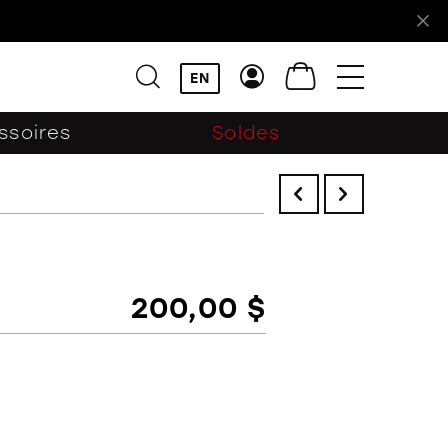
!
EN
ssoires
Soldes
200,00 $