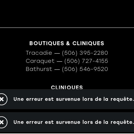
BOUTIQUES & CLINIQUES
Tracadie
―
(506) 395-2280
Caraquet
―
(506) 727-4155
Bathurst
―
(506) 546-9520
CLINIQUES
Miramichi
―
(506) 622-2234
Une erreur est survenue lors de la requête
Campbellton
―
(506) 753-6454
Une erreur est survenue lors de la requête
TOUS DROITS RÉSERV