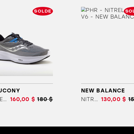
SOLDE
SO
ORTHÈSES
SOLDES
MARQUES
UCONY
NEW BALANCE
RIDE 15
160,00 $
180 $
NITREL GTX V6
130,00 $
1