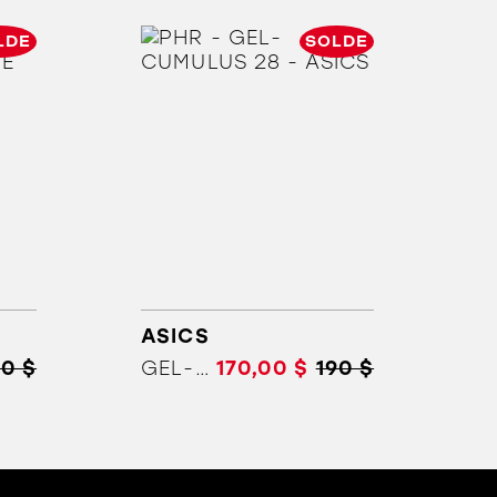
LDE
SOLDE
ASICS
50 $
GEL-CUMULUS 28
170,00 $
190 $