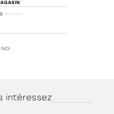
MAGASIN
BATHURST
-NOI
s intéressez