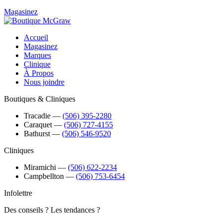
Magasinez
Accueil
Magasinez
Marques
Clinique
À Propos
Nous joindre
Boutiques & Cliniques
Tracadie
―
(506) 395-2280
Caraquet
―
(506) 727-4155
Bathurst
―
(506) 546-9520
Cliniques
Miramichi
―
(506) 622-2234
Campbellton
―
(506) 753-6454
Infolettre
Des conseils ? Les tendances ?