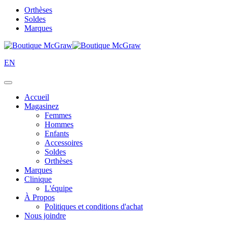
Orthèses
Soldes
Marques
EN
Accueil
Magasinez
Femmes
Hommes
Enfants
Accessoires
Soldes
Orthèses
Marques
Clinique
L'équipe
À Propos
Politiques et conditions d'achat
Nous joindre