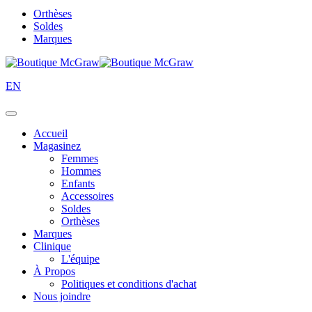
Orthèses
Soldes
Marques
EN
Accueil
Magasinez
Femmes
Hommes
Enfants
Accessoires
Soldes
Orthèses
Marques
Clinique
L'équipe
À Propos
Politiques et conditions d'achat
Nous joindre