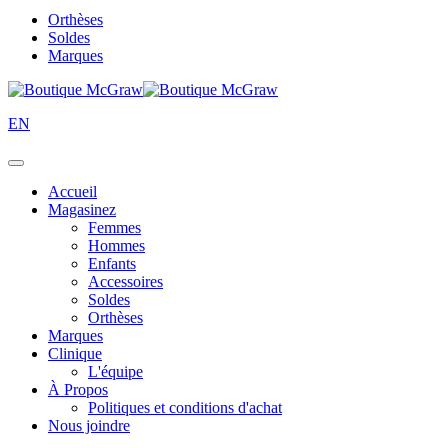
Orthèses
Soldes
Marques
EN
Accueil
Magasinez
Femmes
Hommes
Enfants
Accessoires
Soldes
Orthèses
Marques
Clinique
L'équipe
À Propos
Politiques et conditions d'achat
Nous joindre