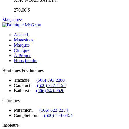
XFR WORK SAFETY
270,00 $
Magasinez
Accueil
Magasinez
Marques
Clinique
À Propos
Nous joindre
Boutiques & Cliniques
Tracadie
―
(506) 395-2280
Caraquet
―
(506) 727-4155
Bathurst
―
(506) 546-9520
Cliniques
Miramichi
―
(506) 622-2234
Campbellton
―
(506) 753-6454
Infolettre