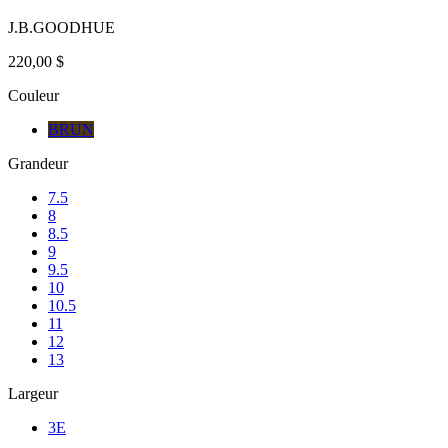
J.B.GOODHUE
220,00 $
Couleur
BRUN
Grandeur
7.5
8
8.5
9
9.5
10
10.5
11
12
13
Largeur
3E