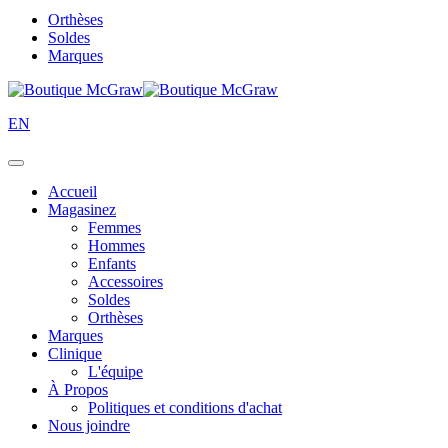
Orthèses
Soldes
Marques
EN
Accueil
Magasinez
Femmes
Hommes
Enfants
Accessoires
Soldes
Orthèses
Marques
Clinique
L'équipe
À Propos
Politiques et conditions d'achat
Nous joindre