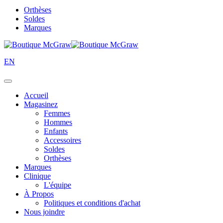
Orthèses
Soldes
Marques
EN
Accueil
Magasinez
Femmes
Hommes
Enfants
Accessoires
Soldes
Orthèses
Marques
Clinique
L'équipe
À Propos
Politiques et conditions d'achat
Nous joindre