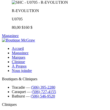
R-EVOLUTION
U0705
80,00 $
160 $
Magasinez
Accueil
Magasinez
Marques
Clinique
À Propos
Nous joindre
Boutiques & Cliniques
Tracadie
―
(506) 395-2280
Caraquet
―
(506) 727-4155
Bathurst
―
(506) 546-9520
Cliniques