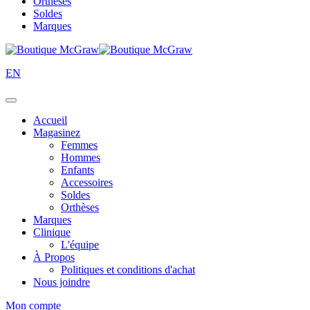
Orthèses
Soldes
Marques
EN
Accueil
Magasinez
Femmes
Hommes
Enfants
Accessoires
Soldes
Orthèses
Marques
Clinique
L'équipe
À Propos
Politiques et conditions d'achat
Nous joindre
Mon compte