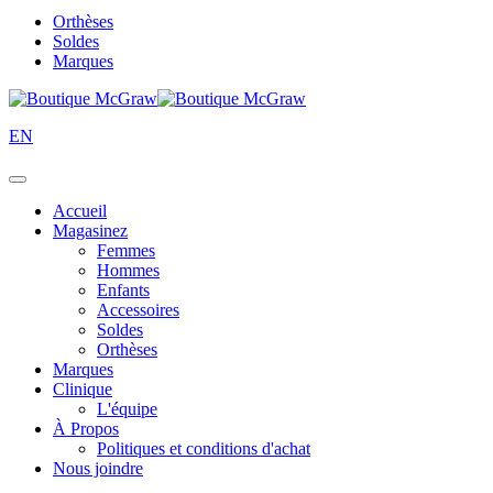
Orthèses
Soldes
Marques
EN
Accueil
Magasinez
Femmes
Hommes
Enfants
Accessoires
Soldes
Orthèses
Marques
Clinique
L'équipe
À Propos
Politiques et conditions d'achat
Nous joindre