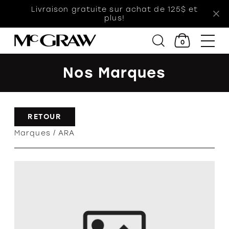
Livraison gratuite sur achat de 125$ et
plus!
0
Nos Marques
Femmes
Hommes
RETOUR
Enfants
Marques
ARA
Accessoires
Soldes
Orthèses