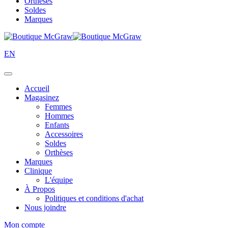
Orthèses
Soldes
Marques
EN
Accueil
Magasinez
Femmes
Hommes
Enfants
Accessoires
Soldes
Orthèses
Marques
Clinique
L'équipe
À Propos
Politiques et conditions d'achat
Nous joindre
Mon compte