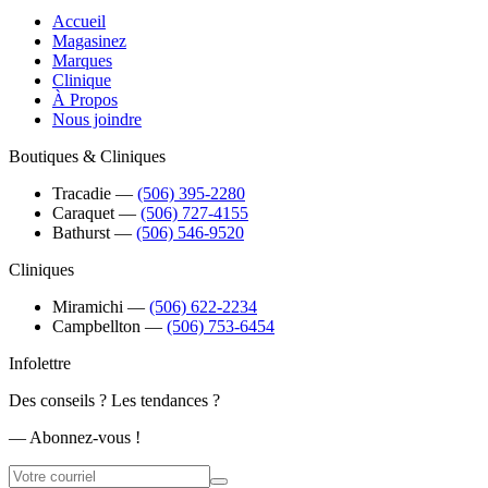
Accueil
Magasinez
Marques
Clinique
À Propos
Nous joindre
Boutiques & Cliniques
Tracadie
―
(506) 395-2280
Caraquet
―
(506) 727-4155
Bathurst
―
(506) 546-9520
Cliniques
Miramichi
―
(506) 622-2234
Campbellton
―
(506) 753-6454
Infolettre
Des conseils ? Les tendances ?
― Abonnez-vous !