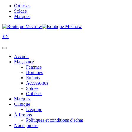
Orthèses
Soldes
Marques
EN
Accueil
Magasinez
Femmes
Hommes
Enfants
Accessoires
Soldes
Orthèses
Marques
Clinique
L'équipe
À Propos
Politiques et conditions d'achat
Nous joindre