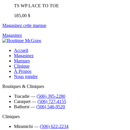
TS WP LACE TO TOE
185,00 $
Magasinez cette marque
Magasinez
Accueil
Magasinez
Marques
Clinique
À Propos
Nous joindre
Boutiques & Cliniques
Tracadie
―
(506) 395-2280
Caraquet
―
(506) 727-4155
Bathurst
―
(506) 546-9520
Cliniques
Miramichi
―
(506) 622-2234