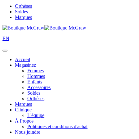
Orthèses
Soldes
Marques
EN
Accueil
Magasinez
Femmes
Hommes
Enfants
Accessoires
Soldes
Orthèses
Marques
Clinique
L'équipe
À Propos
Politiques et conditions d'achat
Nous joindre