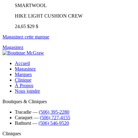
SMARTWOOL
HIKE LIGHT CUSHION CREW
24,65 $
29 $
Magasinez cette marque
Magasinez
Accueil
Magasinez
Marques
Clinique
À Propos
Nous joindre
Boutiques & Cliniques
Tracadie
―
(506) 395-2280
Caraquet
―
(506) 727-4155
Bathurst
―
(506) 546-9520
Cliniques