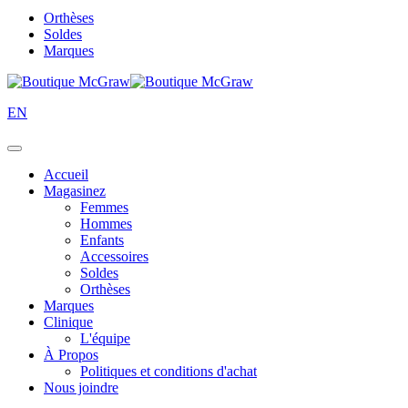
Orthèses
Soldes
Marques
EN
Accueil
Magasinez
Femmes
Hommes
Enfants
Accessoires
Soldes
Orthèses
Marques
Clinique
L'équipe
À Propos
Politiques et conditions d'achat
Nous joindre