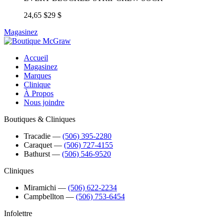
24,65 $
29 $
Magasinez
Accueil
Magasinez
Marques
Clinique
À Propos
Nous joindre
Boutiques & Cliniques
Tracadie
―
(506) 395-2280
Caraquet
―
(506) 727-4155
Bathurst
―
(506) 546-9520
Cliniques
Miramichi
―
(506) 622-2234
Campbellton
―
(506) 753-6454
Infolettre