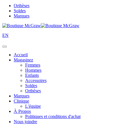
Orthèses
Soldes
Marques
EN
Accueil
Magasinez
Femmes
Hommes
Enfants
Accessoires
Soldes
Orthèses
Marques
Clinique
L'équipe
À Propos
Politiques et conditions d'achat
Nous joindre