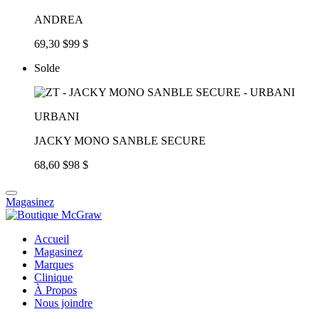
ANDREA
69,30 $
99 $
Solde
URBANI
JACKY MONO SANBLE SECURE
68,60 $
98 $
Magasinez
Accueil
Magasinez
Marques
Clinique
À Propos
Nous joindre