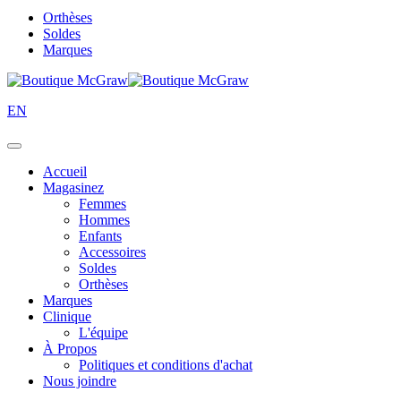
Orthèses
Soldes
Marques
EN
Accueil
Magasinez
Femmes
Hommes
Enfants
Accessoires
Soldes
Orthèses
Marques
Clinique
L'équipe
À Propos
Politiques et conditions d'achat
Nous joindre